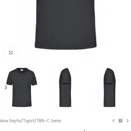
Büyütmek için tıklayın
Ana Sayfa
/
Tişört
/
789-C Serisi