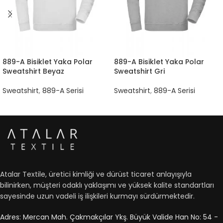
889-A Bisiklet Yaka Polar
889-A Bisiklet Yaka Polar
Sweatshirt Beyaz
Sweatshirt Gri
Sweatshirt
,
889-A Serisi
Sweatshirt
,
889-A Serisi
Atalar Textile, üretici kimliği ve dürüst ticaret anlayışıyla
bilinirken, müşteri odaklı yaklaşımı ve yüksek kalite standartları
sayesinde uzun vadeli iş ilişkileri kurmayı sürdürmektedir.
Adres: Mercan Mah. Çakmakçılar Ykş. Büyük Valide Han No: 54 -