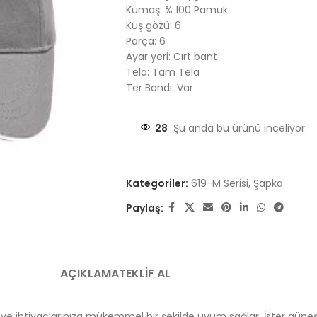
Kumaş: % 100 Pamuk
Kuş gözü: 6
Parça: 6
Ayar yeri: Cırt bant
Tela: Tam Tela
Ter Bandı: Var
28
Şu anda bu ürünü inceliyor.
Kategoriler:
619-M Serisi
,
Şapka
Paylaş:
AÇIKLAMA
TEKLIF AL
 ve ihtiyaçlarınıza mükemmel bir şekilde uyum sağlar. İster güneşl