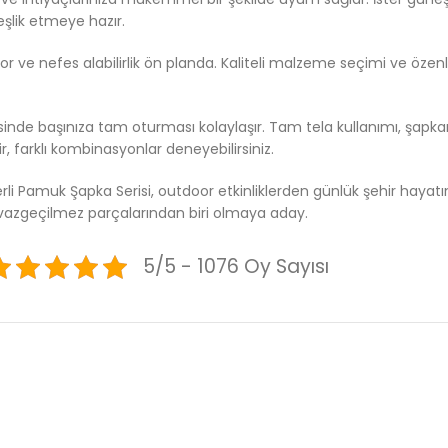
 eşlik etmeye hazır.
e nefes alabilirlik ön planda. Kaliteli malzeme seçimi ve özenli işç
esinde başınıza tam oturması kolaylaşır. Tam tela kullanımı, şapk
lir, farklı kombinasyonlar deneyebilirsiniz.
 Pamuk Şapka Serisi, outdoor etkinliklerden günlük şehir hayatına
 vazgeçilmez parçalarından biri olmaya aday.
5/5 - 1076 Oy Sayısı