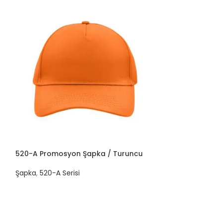
520-A Promosyon Şapka / Turuncu
520-A Promosyo
Şapka
,
520-A Serisi
Şapka
,
520-A Ser