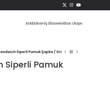
Atkı
Eldiven
İş Elbiseleri
Bize Ulaşın
andwich Siperli Pamuk Şapka / Gri
 Siperli Pamuk