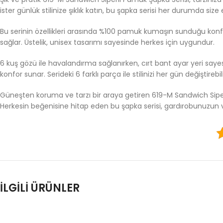
ister günlük stilinize şıklık katın, bu şapka serisi her durumda size
Bu serinin özellikleri arasında %100 pamuk kumaşın sunduğu konfor v
sağlar. Üstelik, unisex tasarımı sayesinde herkes için uygundur.
6 kuş gözü ile havalandırma sağlanırken, cırt bant ayar yeri say
konfor sunar. Serideki 6 farklı parça ile stilinizi her gün değiştirebi
Güneşten koruma ve tarzı bir araya getiren 619-M Sandwich Siperli
Herkesin beğenisine hitap eden bu şapka serisi, gardırobunuzun
İLGILI ÜRÜNLER