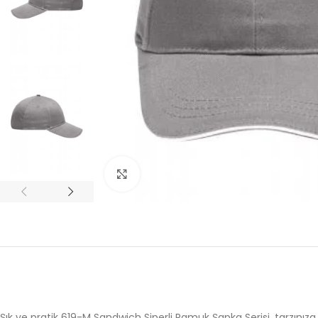
Büyütmek için tıklayın
Şık ve pratik 619-M Sandwich Siperli Pamuk Şapka Serisi, tarzınıza