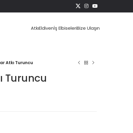
Atkı
Eldiven
İş Elbiseleri
Bize Ulaşın
ar Atkı Turuncu
ı Turuncu