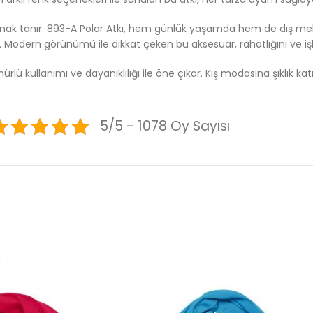
nak tanır. 893-A Polar Atkı, hem günlük yaşamda hem de dış mekan e
 Modern görünümü ile dikkat çeken bu aksesuar, rahatlığını ve işlev
un ömürlü kullanımı ve dayanıklılığı ile öne çıkar. Kış modasına şıklı
5/5 - 1078 Oy Sayısı