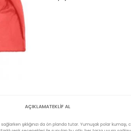
AÇIKLAMA
TEKLIF AL
ı sağlarken şıklığınızı da ön planda tutar. Yumuşak polar kumaşı, 
ar. Farklı renk seçenekleri ile sunulan bu atkı, her tarza uyum sağl