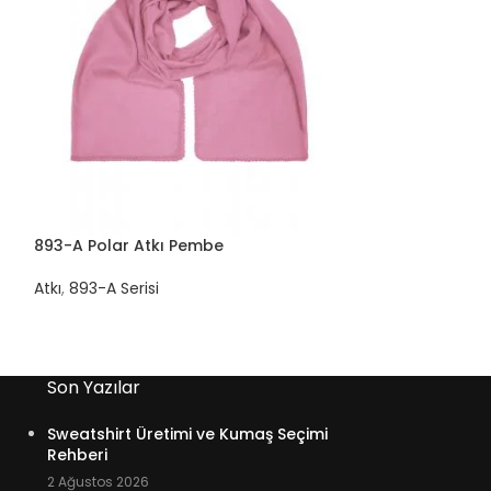
893-A Polar Atkı Pembe
893-A Polar Atk
Atkı
,
893-A Serisi
Atkı
,
893-A Seris
Son Yazılar
Sweatshirt Üretimi ve Kumaş Seçimi
Rehberi
2 Ağustos 2026