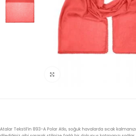
Büyütmek için tıklayın
Atalar Tekstil’in 893-A Polar Atkı, soğuk havalarda sıcak kalmanız
dilediğiniz gibi sararak stilinize farklı bir dokunuş katmanızı sağl