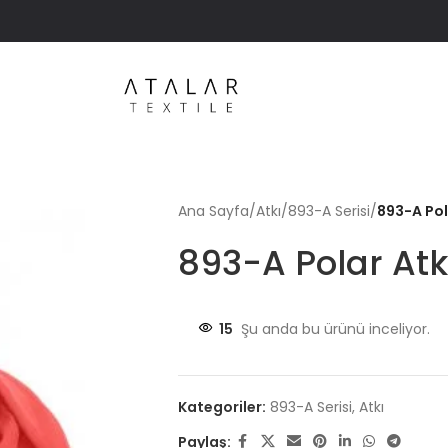
Ana Sayfa
/
Atkı
/
893-A Serisi
/
893-A Pol
893-A Polar Atk
15
Şu anda bu ürünü inceliyor.
Kategoriler:
893-A Serisi
,
Atkı
Paylaş: