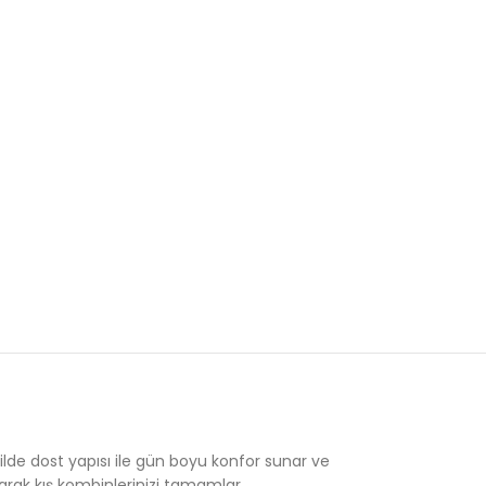
cilde dost yapısı ile gün boyu konfor sunar ve
ayarak kış kombinlerinizi tamamlar.