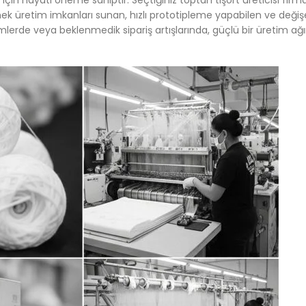
için hayati öneme sahiptir. Seçtiğiniz toptan tişört üreticisi firman
nek üretim imkanları sunan, hızlı prototipleme yapabilen ve değişe
mlerde veya beklenmedik sipariş artışlarında, güçlü bir üretim ağı