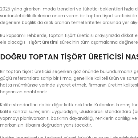
2025 yılına girerken, moda trendleri ve tüketici beklentileri hı
sürdürülebilirlik ilkelerine önem veren bir toptan tişört üreticisi 
değerlere bağlılık da artık aranan temel kriterler arasında yer alıy
Bu kapsamlı rehberde, toptan tişört üreticisi arayışınızda dikkat et
ele alacağız.
Tişört üretimi
sürecinin tüm aşamalarına değinerek,
DOĞRU TOPTAN TIŞÖRT ÜRETICISI NAS
Bir toptan tişört üreticisi seçerken göz önünde bulundurmanız gere
güçlü referanslara sahip bir firma, genellikle kaliteli ürün ve so
hatta mümkünse yerinde ziyaret etmek, firmanın üretim kalitesi ve 
başarınızın anahtarıdır.
Kalite standartları da bir diğer kritik noktadır. Kullanılan kumaş tür
kalite kontrol süreçlerini uyguladığını, uluslararası standartlara
yapmayı planlıyorsanız, baskının dayanıklılığı, renklerin canlılığ
markanızın itibarını doğrudan yansıtacaktır.