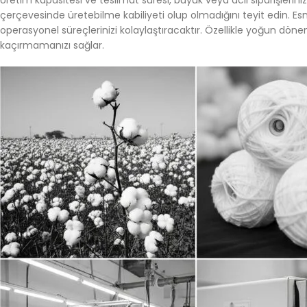
Üretim kapasitesi ve teslimat süresi, büyük veya acil siparişleriniz 
çerçevesinde üretebilme kabiliyeti olup olmadığını teyit edin. Es
operasyonel süreçlerinizi kolaylaştıracaktır. Özellikle yoğun döne
kaçırmamanızı sağlar.