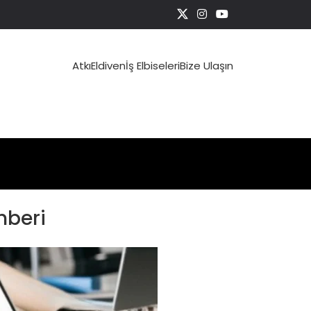
Atkı
Eldiven
İş Elbiseleri
Bize Ulaşın
hberi