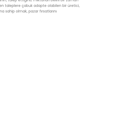
ın, talep ettiğiniz miktarları belirli bir zaman
n taleplere çabuk adapte olabilen bir üretici,
na sahip olmak, pazar fırsatlarını