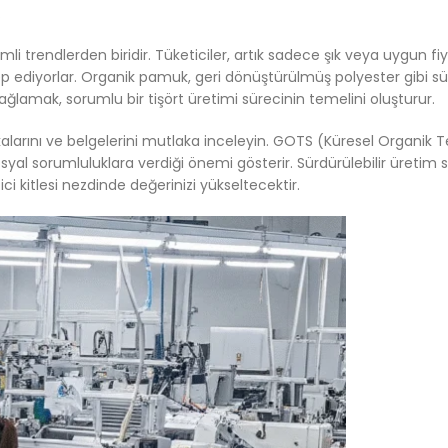
.
mli trendlerden biridir. Tüketiciler, artık sadece şık veya uygun fi
p ediyorlar. Organik pamuk, geri dönüştürülmüş polyester gibi sürd
ğlamak, sorumlu bir tişört üretimi sürecinin temelini oluşturur.
litikalarını ve belgelerini mutlaka inceleyin. GOTS (Küresel Organik
osyal sorumluluklara verdiği önemi gösterir. Sürdürülebilir üretim 
ci kitlesi nezdinde değerinizi yükseltecektir.