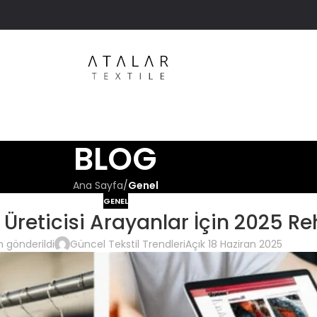
BLOG
Ana Sayfa
/
Genel
GENEL
 Üreticisi Arayanlar İçin 2025 Re
 gönderildi
Güncel Tekstil Trendleri
Açık 18 Haziran 2025