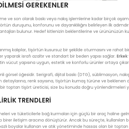
DILMESI GEREKENLER
e ve son olarak baskı veya nakış işlemlerine kadar birçok aşamayı
rtün duruşunu, konforunu ve dayanıklılığını belirleyen ilk adımdır. 
avantajları bulunur. Hedef kitlenizin beklentilerine ve ürününüz
rlanmış kalıplar, tişörtün kusursuz bir şekilde oturmasını ve rahat b
r yaparak israfı azaltır ve standart bir beden yapısı sağlar.
Erkek 
nsiyetin vücut yapısına uygun, estetik ve konforlu ürünler ortaya çık
i görsel öğesidir. Serigrafi, dijital baskı (DTG), süblimasyon, nakı
zın detaylarına, renk sayısına, tişörtün kumaş türüne ve beklenen 
 bir toptan tişört üreticisi, size bu konuda doğru yönlendirmeleri 
LIRLIK TRENDLERI
leri ve tüketicilerle bağ kurmaları için güçlü bir araç haline gelmi
ıp birer iletişim aracına dönüştürür. Ancak bu süreçte, kullanılan 
zlı boyalar kullanan ve atık yönetiminde hassas olan bir toptan t