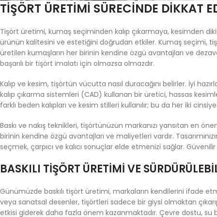
TIŞÖRT ÜRETIMI SÜRECINDE DIKKAT E
Tişört üretimi, kumaş seçiminden kalıp çıkarmaya, kesimden dikim
ürünün kalitesini ve estetiğini doğrudan etkiler. Kumaş seçimi, tişö
üretilen kumaşların her birinin kendine özgü avantajları ve dez
başarılı bir tişört imalatı için olmazsa olmazdır.
Kalıp ve kesim, tişörtün vücutta nasıl duracağını belirler. İyi hazı
kalıp çıkarma sistemleri (CAD) kullanan bir üretici, hassas kesimle
farklı beden kalıpları ve kesim stilleri kullanılır; bu da her iki ci
Baskı ve nakış teknikleri, tişörtünüzün markanızı yansıtan en öneml
birinin kendine özgü avantajları ve maliyetleri vardır. Tasarımını
seçmek, çarpıcı ve kalıcı sonuçlar elde etmenizi sağlar. Güvenilir
BASKILI TIŞÖRT ÜRETIMI VE SÜRDÜRÜLEBI
Günümüzde baskılı tişört üretimi, markaların kendilerini ifade etme
veya sanatsal desenler, tişörtleri sadece bir giysi olmaktan çıkar
etkisi giderek daha fazla önem kazanmaktadır. Çevre dostu, su ba