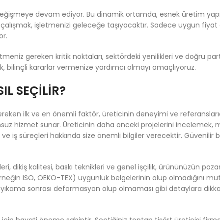
zla değişmeye devam ediyor. Bu dinamik ortamda, esnek üretim yapı
ile çalışmak, işletmenizi geleceğe taşıyacaktır. Sadece uygun fiyat d
or.
meniz gereken kritik noktaları, sektördeki yenilikleri ve doğru part
 bilinçli kararlar vermenize yardımcı olmayı amaçlıyoruz.
IL SEÇILIR?
ken ilk ve en önemli faktör, üreticinin deneyimi ve referanslarıdı
runsuz hizmet sunar. Üreticinin daha önceki projelerini incelemek, 
iş süreçleri hakkında size önemli bilgiler verecektir. Güvenilir b
leri, dikiş kalitesi, baskı teknikleri ve genel işçilik, ürününüzün paz
 (örneğin ISO, OEKO-TEX) uygunluk belgelerinin olup olmadığını mut
ı ve yıkama sonrası deformasyon olup olmaması gibi detaylara dikka