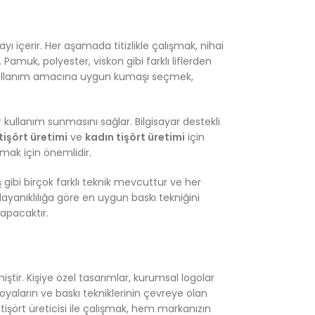
 içerir. Her aşamada titizlikle çalışmak, nihai
Pamuk, polyester, viskon gibi farklı liflerden
ün kullanım amacına uygun kumaşı seçmek,
ir kullanım sunmasını sağlar. Bilgisayar destekli
tişört üretimi
ve
kadın tişört üretimi
için
armak için önemlidir.
ş gibi birçok farklı teknik mevcuttur ve her
dayanıklılığa göre en uygun baskı tekniğini
yapacaktır.
ştir. Kişiye özel tasarımlar, kurumsal logolar
boyaların ve baskı tekniklerinin çevreye olan
işört üreticisi ile çalışmak, hem markanızın