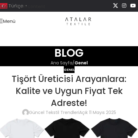
Türkçe
Skip to main content
▼
Menü
BLOG
Ana Sayfa
/
Genel
GENEL
Tişört Üreticisi Arayanlara:
Kalite ve Uygun Fiyat Tek
Adreste!
Güncel Tekstil Trendleri
Açık 11 Mayıs 2025