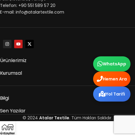
Telefon: +90 551 589 57 20
E-mail: info@atalartextile.com
Ürünlerimiz
WhatsApp
Kurumsal
Hemen Ara
Yol Tarifi
Bilgi
Son Yazılar
© 2024
Atalar Textile
. Tüm Hakları Saklıdır.
a Sayfa
Ürünlerimiz