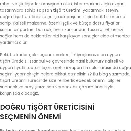
rahat ve şık tişörtler arayışında olun, ister markanız için özgün
tasarımlara sahip
toptan tişört üretimi
yaptırmak isteyin,
doğru tişört üreticisi ile çalışmak başarınız için kritik bir öneme
sahip. Kaliteli malzeme, özenli işçilik ve bütçe dostu fiyatlar
sunan bir partner bulmak, hem zamandan tasarruf etmenizi
sağlar hem de beklentilerinizi karşılayan sonuçlar elde etmenize
yardımcı olur.
Peki, bu kadar çok seçenek varken, ihtiyaçlarınıza en uygun
tişört üreticisi istanbul ve çevresinde nasıl bulunur? Kaliteli ve
uygun fiyatlı toptan tişört üretimi yapan firmalar arasında doğru
seçimi yapmak için nelere dikkat etmelisiniz? Bu blog yazımızda,
tişört üretimi sürecinde size rehberlik edecek önemli bilgiler
sunacak ve arayışınıza son verecek bir çözüm önerisiyle
karşınızda olacağız.
DOĞRU TIŞÖRT ÜRETICISINI
SEÇMENIN ÖNEMI
Bir
tişört üreticisi firmalar
arasından seçim yaparken sadece