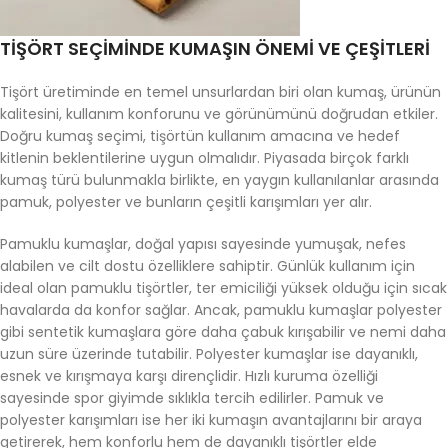
TIŞÖRT SEÇIMINDE KUMAŞIN ÖNEMI VE ÇEŞITLERI
Tişört üretiminde en temel unsurlardan biri olan kumaş, ürünün
kalitesini, kullanım konforunu ve görünümünü doğrudan etkiler.
Doğru kumaş seçimi, tişörtün kullanım amacına ve hedef
kitlenin beklentilerine uygun olmalıdır. Piyasada birçok farklı
kumaş türü bulunmakla birlikte, en yaygın kullanılanlar arasında
pamuk, polyester ve bunların çeşitli karışımları yer alır.
Pamuklu kumaşlar, doğal yapısı sayesinde yumuşak, nefes
alabilen ve cilt dostu özelliklere sahiptir. Günlük kullanım için
ideal olan pamuklu tişörtler, ter emiciliği yüksek olduğu için sıcak
havalarda da konfor sağlar. Ancak, pamuklu kumaşlar polyester
gibi sentetik kumaşlara göre daha çabuk kırışabilir ve nemi daha
uzun süre üzerinde tutabilir. Polyester kumaşlar ise dayanıklı,
esnek ve kırışmaya karşı dirençlidir. Hızlı kuruma özelliği
sayesinde spor giyimde sıklıkla tercih edilirler. Pamuk ve
polyester karışımları ise her iki kumaşın avantajlarını bir araya
getirerek, hem konforlu hem de dayanıklı tişörtler elde