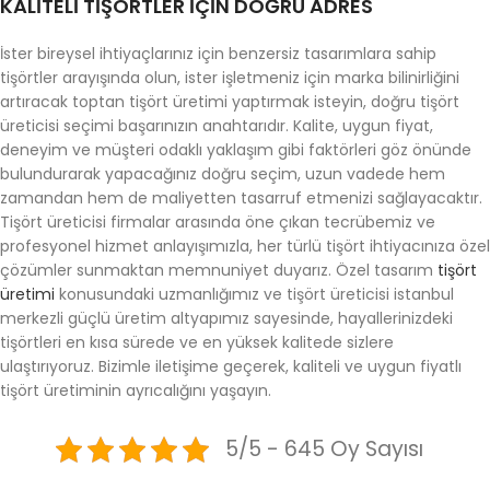
KALITELI TIŞÖRTLER İÇIN DOĞRU ADRES
İster bireysel ihtiyaçlarınız için benzersiz tasarımlara sahip
tişörtler arayışında olun, ister işletmeniz için marka bilinirliğini
artıracak toptan tişört üretimi yaptırmak isteyin, doğru tişört
üreticisi seçimi başarınızın anahtarıdır. Kalite, uygun fiyat,
deneyim ve müşteri odaklı yaklaşım gibi faktörleri göz önünde
bulundurarak yapacağınız doğru seçim, uzun vadede hem
zamandan hem de maliyetten tasarruf etmenizi sağlayacaktır.
Tişört üreticisi firmalar arasında öne çıkan tecrübemiz ve
profesyonel hizmet anlayışımızla, her türlü tişört ihtiyacınıza özel
çözümler sunmaktan memnuniyet duyarız. Özel tasarım
tişört
üretimi
konusundaki uzmanlığımız ve tişört üreticisi istanbul
merkezli güçlü üretim altyapımız sayesinde, hayallerinizdeki
tişörtleri en kısa sürede ve en yüksek kalitede sizlere
ulaştırıyoruz. Bizimle iletişime geçerek, kaliteli ve uygun fiyatlı
tişört üretiminin ayrıcalığını yaşayın.
5/5 - 645 Oy Sayısı