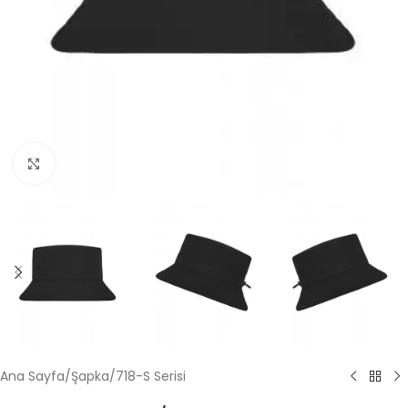
Büyütmek için tıklayın
Ana Sayfa
/
Şapka
/
718-S Serisi