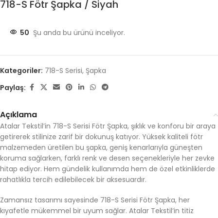
718-S Fötr Şapka / Siyah
50
Şu anda bu ürünü inceliyor.
Kategoriler:
718-S Serisi
,
Şapka
Paylaş:
Açıklama
Atalar Tekstil’in 718-S Serisi Fötr Şapka, şıklık ve konforu bir araya
getirerek stilinize zarif bir dokunuş katıyor. Yüksek kaliteli fötr
malzemeden üretilen bu şapka, geniş kenarlarıyla güneşten
koruma sağlarken, farklı renk ve desen seçenekleriyle her zevke
hitap ediyor. Hem gündelik kullanımda hem de özel etkinliklerde
rahatlıkla tercih edilebilecek bir aksesuardır.
Zamansız tasarımı sayesinde 718-S Serisi Fötr Şapka, her
kıyafetle mükemmel bir uyum sağlar. Atalar Tekstil’in titiz