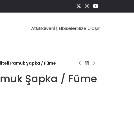
Atkı
Eldiven
İş Elbiseleri
Bize Ulaşın
liteli Pamuk Şapka / Füme
Pamuk Şapka / Füme