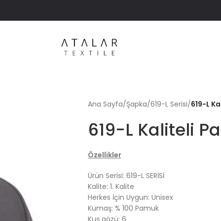
Ana Sayfa
/
Şapka
/
619-L Serisi
/
619-L Ka
619-L Kaliteli 
Özellikler
Ürün Serisi: 619-L SERİSİ
Kalite: 1. Kalite
Herkes İçin Uygun: Unisex
Kumaş: % 100 Pamuk
Kuş gözü: 6