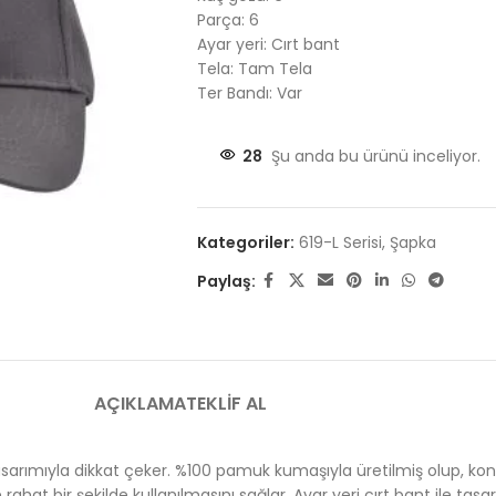
Parça: 6
Ayar yeri: Cırt bant
Tela: Tam Tela
Ter Bandı: Var
28
Şu anda bu ürünü inceliyor.
Kategoriler:
619-L Serisi
,
Şapka
Paylaş:
AÇIKLAMA
TEKLIF AL
tasarımıyla dikkat çeker. %100 pamuk kumaşıyla üretilmiş olup, konf
hat bir şekilde kullanılmasını sağlar. Ayar yeri cırt bant ile tasarl