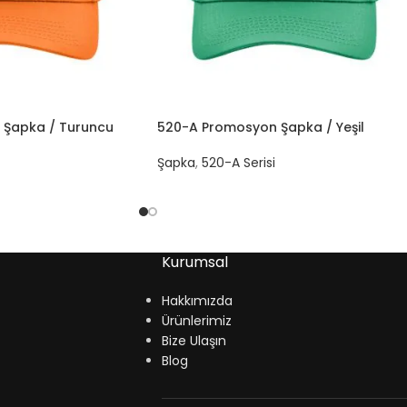
 Şapka / Turuncu
520-A Promosyon Şapka / Yeşil
Şapka
,
520-A Serisi
Kurumsal
Hakkımızda
Ürünlerimiz
Bize Ulaşın
Blog