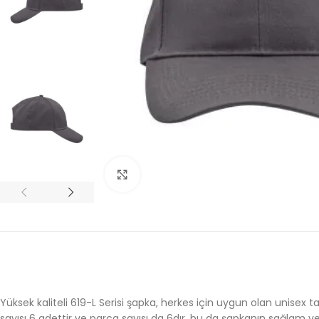
Büyütmek için tıklayın
Yüksek kaliteli 619-L Serisi şapka, herkes için uygun olan unisex 
sayısı 6 adettir ve parça sayısı da 6dır, bu da şapkanın sağlam ve ra