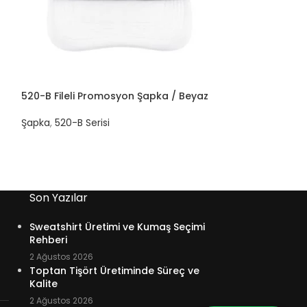
520-B Fileli Promosyon Şapka / Beyaz
520-B Fileli P
Kırmızı
Şapka
,
520-B Serisi
Şapka
,
520-B Ser
Son Yazılar
Sweatshirt Üretimi ve Kumaş Seçimi
Rehberi
2 Ağustos 2026
Toptan Tişört Üretiminde Süreç ve
Kalite
2 Ağustos 2026