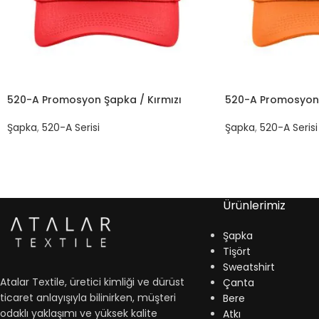
520-A Promosyon Şapka / Kırmızı
520-A Promosyon
Şapka
,
520-A Serisi
Şapka
,
520-A Serisi
Ürünlerimiz
Şapka
Tişört
Sweatshirt
Atalar Textile, üretici kimliği ve dürüst
Çanta
ticaret anlayışıyla bilinirken, müşteri
Bere
odaklı yaklaşımı ve yüksek kalite
Atkı