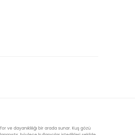
or ve dayanıklılığı bir arada sunar. Kuş gözü
anmıştır, böylece kullanıcılar istedikleri şekilde