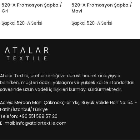
520-A Promosyon Şapka /
520-A Promosyon Şapka /
Gri
Mavi
Şapka
,
520-A Serisi
Şapka
,
520-A Serisi
Atalar Textile, üretici kimliği ve dürüst ticaret anlayışıyla
bilinirken, müşteri odaklı yaklaşımı ve yüksek kalite standartları
sayesinde uzun vadeli iş ilişkileri kurmayı sürdürmektedir.
Adres: Mercan Mah. Çakmakçılar Ykş. Büyük Valide Han No: 54 -
Fatih/İstanbul/Türkiye
Telefon: +90 551 589 57 20
E-mail: info@atalartextile.com