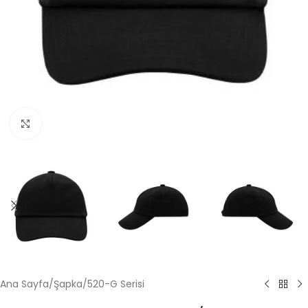
Büyütmek için tıklayın
Ana Sayfa
/
Şapka
/
520-G Serisi