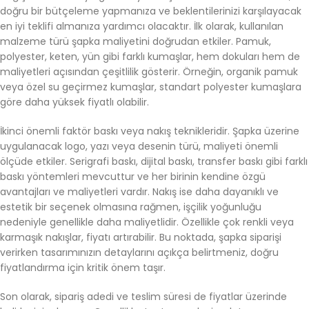
doğru bir bütçeleme yapmanıza ve beklentilerinizi karşılayacak
en iyi teklifi almanıza yardımcı olacaktır. İlk olarak, kullanılan
malzeme türü şapka maliyetini doğrudan etkiler. Pamuk,
polyester, keten, yün gibi farklı kumaşlar, hem dokuları hem de
maliyetleri açısından çeşitlilik gösterir. Örneğin, organik pamuk
veya özel su geçirmez kumaşlar, standart polyester kumaşlara
göre daha yüksek fiyatlı olabilir.
İkinci önemli faktör baskı veya nakış teknikleridir. Şapka üzerine
uygulanacak logo, yazı veya desenin türü, maliyeti önemli
ölçüde etkiler. Serigrafi baskı, dijital baskı, transfer baskı gibi farklı
baskı yöntemleri mevcuttur ve her birinin kendine özgü
avantajları ve maliyetleri vardır. Nakış ise daha dayanıklı ve
estetik bir seçenek olmasına rağmen, işçilik yoğunluğu
nedeniyle genellikle daha maliyetlidir. Özellikle çok renkli veya
karmaşık nakışlar, fiyatı artırabilir. Bu noktada, şapka siparişi
verirken tasarımınızın detaylarını açıkça belirtmeniz, doğru
fiyatlandırma için kritik önem taşır.
Son olarak, sipariş adedi ve teslim süresi de fiyatlar üzerinde