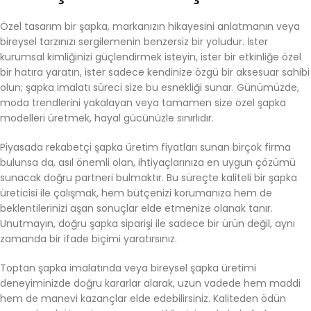
Özel tasarım bir şapka, markanızın hikayesini anlatmanın veya
bireysel tarzınızı sergilemenin benzersiz bir yoludur. İster
kurumsal kimliğinizi güçlendirmek isteyin, ister bir etkinliğe özel
bir hatıra yaratın, ister sadece kendinize özgü bir aksesuar sahibi
olun; şapka imalatı süreci size bu esnekliği sunar. Günümüzde,
moda trendlerini yakalayan veya tamamen size özel şapka
modelleri üretmek, hayal gücünüzle sınırlıdır.
Piyasada rekabetçi şapka üretim fiyatları sunan birçok firma
bulunsa da, asıl önemli olan, ihtiyaçlarınıza en uygun çözümü
sunacak doğru partneri bulmaktır. Bu süreçte kaliteli bir şapka
üreticisi ile çalışmak, hem bütçenizi korumanıza hem de
beklentilerinizi aşan sonuçlar elde etmenize olanak tanır.
Unutmayın, doğru şapka siparişi ile sadece bir ürün değil, aynı
zamanda bir ifade biçimi yaratırsınız.
Toptan şapka imalatında veya bireysel şapka üretimi
deneyiminizde doğru kararlar alarak, uzun vadede hem maddi
hem de manevi kazançlar elde edebilirsiniz. Kaliteden ödün