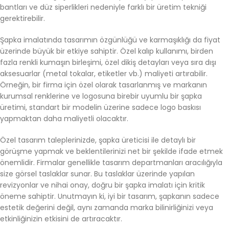
bantları ve düz siperlikleri nedeniyle farklı bir üretim tekniği
gerektirebilir.
Şapka imalatında tasarımın özgünlüğü ve karmaşıklığı da fiyat
üzerinde büyük bir etkiye sahiptir. Özel kalıp kullanımı, birden
fazla renkli kumaşın birleşimi, özel dikiş detayları veya sıra dışı
aksesuarlar (metal tokalar, etiketler vb.) maliyeti artırabilir.
Örneğin, bir firma için özel olarak tasarlanmış ve markanın
kurumsal renklerine ve logosuna birebir uyumlu bir şapka
üretimi, standart bir modelin üzerine sadece logo baskısı
yapmaktan daha maliyetli olacaktır.
Özel tasarım taleplerinizde, şapka üreticisi ile detaylı bir
görüşme yapmak ve beklentilerinizi net bir şekilde ifade etmek
önemlidir. Firmalar genellikle tasarım departmanları aracılığıyla
size görsel taslaklar sunar. Bu taslaklar üzerinde yapılan
revizyonlar ve nihai onay, doğru bir şapka imalatı için kritik
öneme sahiptir. Unutmayın ki, iyi bir tasarım, şapkanın sadece
estetik değerini değil, aynı zamanda marka bilinirliğinizi veya
etkinliğinizin etkisini de artıracaktır.