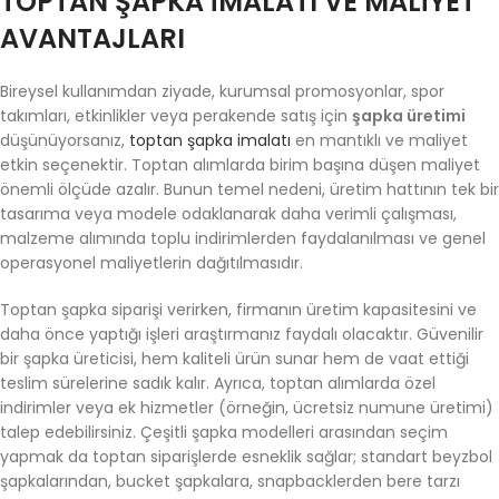
TOPTAN ŞAPKA İMALATI VE MALIYET
AVANTAJLARI
Bireysel kullanımdan ziyade, kurumsal promosyonlar, spor
takımları, etkinlikler veya perakende satış için
şapka üretimi
düşünüyorsanız,
toptan şapka imalatı
en mantıklı ve maliyet
etkin seçenektir. Toptan alımlarda birim başına düşen maliyet
önemli ölçüde azalır. Bunun temel nedeni, üretim hattının tek bir
tasarıma veya modele odaklanarak daha verimli çalışması,
malzeme alımında toplu indirimlerden faydalanılması ve genel
operasyonel maliyetlerin dağıtılmasıdır.
Toptan şapka siparişi verirken, firmanın üretim kapasitesini ve
daha önce yaptığı işleri araştırmanız faydalı olacaktır. Güvenilir
bir şapka üreticisi, hem kaliteli ürün sunar hem de vaat ettiği
teslim sürelerine sadık kalır. Ayrıca, toptan alımlarda özel
indirimler veya ek hizmetler (örneğin, ücretsiz numune üretimi)
talep edebilirsiniz. Çeşitli şapka modelleri arasından seçim
yapmak da toptan siparişlerde esneklik sağlar; standart beyzbol
şapkalarından, bucket şapkalara, snapbacklerden bere tarzı