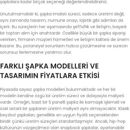
şapkalara kadar birçok seçeneği değerlendirebilirsiniz.
Unutulmamalıdır ki, şapka imalatı süreci, sadece üretimi değil,
aynı zamanda tasarım, numune onayı, lojistik gibi adımları da
içerir. Bu süreçlerin her aşamasında şeffaflık ve iletişim, başarılı
bir toptan alım için anahtardır. Özellikle büyük bir şapka siparişi
verirken, firmanın müşteri hizmetleri ve iletişim kalitesi de önem
kazanır. Bu, potansiyel sorunların hızlıca çözülmesine ve sürecin
sorunsuz ilerlemesine yardımcı olur.
FARKLI ŞAPKA MODELLERI VE
TASARIMIN FIYATLARA ETKISI
Piyasada sayısız şapka modelleri bulunmaktadır ve her bir
modelin kendine özgü bir üretim süreci ve dolayısıyla maliyeti
vardır. Örneğin, basit bir 5 panelli şapka ile karmaşık işlemeli ve
özel astarlı bir şapkanın üretim maliyeti aynı olmayacaktır. Klasik
beyzbol şapkaları, genellikle en uygun fiyatlı seçeneklerden
biridir çünkü üretim süreçleri standartlaşmıştır. Ancak, hip-hop
kültürünün vazgeçilmezi olan snapback şapkalar, ayarlanabilir