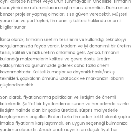
aynı kalitede hizmet veya ürün sunmayabilir. Öncelikle, firmanın
deneyimini ve referanslarını araştırmanız önemlidir. Daha önce
benzer projeler yapmış olmaları, size güven verecektir. Müşteri
yorumları ve portföyleri, firmanın iş kalitesi hakkında önemli
bilgiler sunar.
İkinci olarak, firmanın üretim tesislerini ve kullandığı teknolojiyi
sorgulamanızda fayda vardır. Modern ve iyi donanımlı bir üretim
tesisi, kaliteli ve hızlı üretim anlamına gelir. Ayrıca, firmanın
kullandığı malzemelerin kalitesi ve çevre dostu üretim
yaklaşımları da günümüzde giderek daha fazla önem
kazanmaktadır. Kaliteli kumaşlar ve dayanıklı baskı/nakış
teknikleri, şapkaların ömrünü uzatacak ve markanızın itibarını
güçlendirecektir.
Son olarak, fiyatlandırma politikaları ve iletişim de önemli
kriterlerdir. Şeffaf bir fiyatlandırma sunan ve her adımda sizinle
iletişim halinde olan bir şapka üreticisi, sürpriz maliyetlerle
karşılaşmanızı engeller. Birden fazla firmadan teklif alarak şapka
imalatı fiyatlarını karşılaştırmak, en uygun seçeneği bulmanıza
yardımcı olacaktır. Ancak unutmayın ki en düşük fiyat her