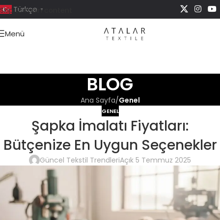
Türkçe
Skip to main content
▼
Menü
BLOG
Ana Sayfa
/
Genel
GENEL
Şapka İmalatı Fiyatları:
Bütçenize En Uygun Seçenekler
Güncel Tekstil Trendleri
Açık 5 Temmuz 2025